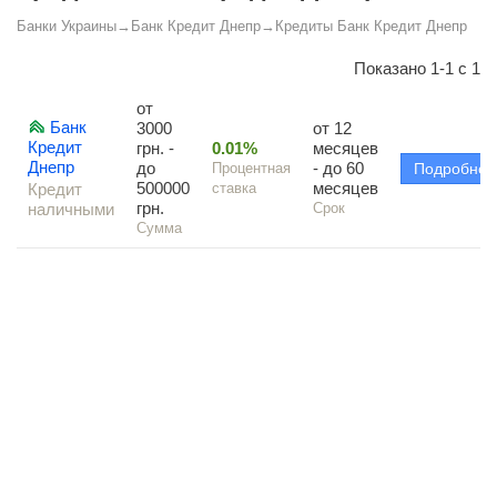
Банки Украины
→
Банк Кредит Днепр
→
Кредиты Банк Кредит Днепр
Показано 1-1 с 1
от
Банк
3000
от 12
Кредит
грн. -
0.01%
месяцев
Днепр
до
- до 60
Процентная
Подробно
500000
месяцев
Кредит
ставка
грн.
наличными
Срок
Сумма