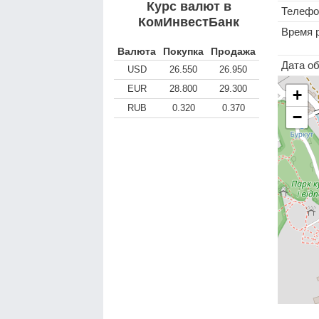
Курс валют в
Телефо
КомИнвестБанк
Время 
Валюта
Покупка
Продажа
Дата о
USD
26.550
26.950
EUR
28.800
29.300
+
RUB
0.320
0.370
−