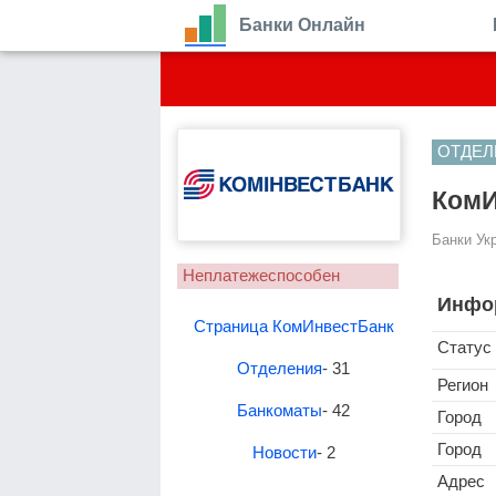
Банки Онлайн
ОТДЕЛ
КомИ
Банки Ук
Неплатежеспособен
Инфо
Страница КомИнвестБанк
Статус
Отделения
- 31
Регион
Банкоматы
- 42
Город
Город
Новости
- 2
Адрес