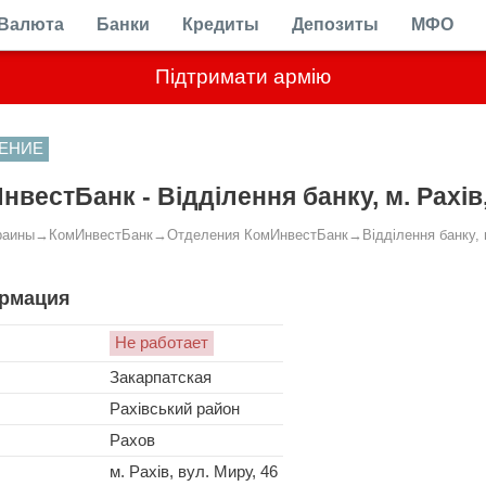
Валюта
Банки
Кредиты
Депозиты
МФО
Підтримати армію
ЕНИЕ
нвестБанк - Відділення банку, м. Рахів,
раины
→
КомИнвестБанк
→
Отделения КомИнвестБанк
→
Відділення банку, 
рмация
Не работает
Закарпатская
Рахівський район
Рахов
м. Рахів, вул. Миру, 46