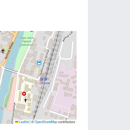
Leaflet
|
©
OpenStreetMap
contributors