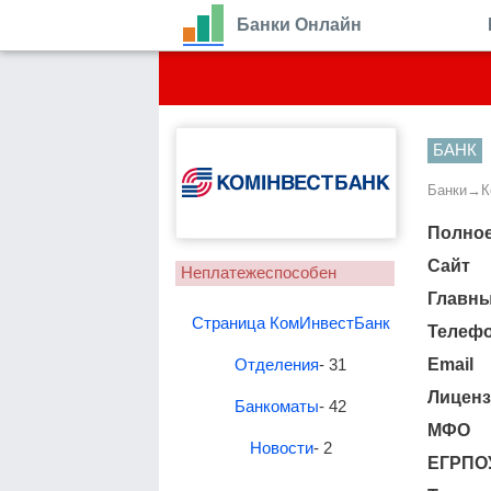
Банки Онлайн
БАНК
Банки
→
К
Полное
Сайт
Неплатежеспособен
Главн
Страница КомИнвестБанк
Телеф
Отделения
- 31
Email
Лиценз
Банкоматы
- 42
МФО
Новости
- 2
ЕГРПО