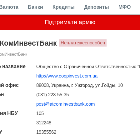
Валюта
Банки
Кредиты
Депозиты
МФО
Підтримати армію
КомИнвестБанк
Неплатежеспособен
омИнвестБанк
 название
Общество с Ограниченной Ответственностью "
http://www.coopinvest.com.ua
ый офис
88008, Украина, г. Ужгород, ул.Гойды, 10
он
(031) 223-55-35
post@atcominvestbank.com
ия НБУ
105
312248
У
19355562