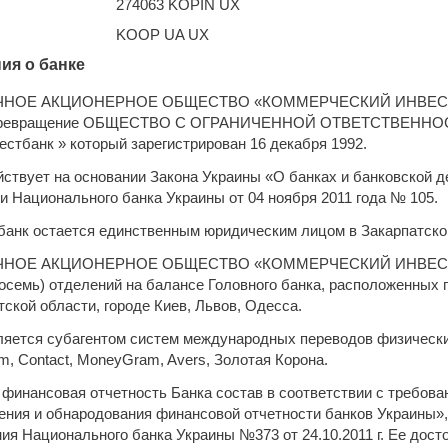
274063 KOPIN UX
KOOP UA UX
ия о банке
ЧНОЕ АКЦИОНЕРНОЕ ОБЩЕСТВО «КОММЕРЧЕСКИЙ ИНВЕСТ
превращение ОБЩЕСТВО С ОГРАНИЧЕННОЙ ОТВЕТСТВЕННОСТ
естбанк » который зарегистрирован 16 декабря 1992.
йствует на основании Закона Украины «О банках и банковской д
и Национального банка Украины от 04 ноября 2011 года № 105.
банк остается единственным юридическим лицом в Закарпатско
ЧНОЕ АКЦИОНЕРНОЕ ОБЩЕСТВО «КОММЕРЧЕСКИЙ ИНВЕСТ
восемь) отделений на балансе Головного банка, расположенных 
тской области, городе Киев, Львов, Одесса.
ляется субагентом систем международных переводов физических
am, Contact, MoneyGram, Avers, Золотая Корона.
 финансовая отчетность Банка состав в соответствии с требов
ения и обнародования финансовой отчетности банков Украины»
ия Национального банка Украины №373 от 24.10.2011 г. Ее дос