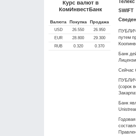
Телекс
Курс валют в
КомИнвестБанк
SWIFT
Сведен
Валюта
Покупка
Продажа
USD
26.550
26.950
ПУБЛИ
путем 
EUR
28.800
29.300
Коопинв
RUB
0.320
0.370
Банк де
Лицензи
Сейчас 
ПУБЛИ
(сорок 
Закарпа
Банк яв
Unistre
Годовая
составл
Правлен