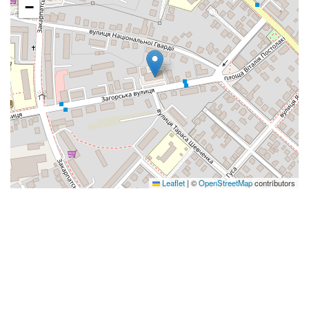
−
Leaflet
|
©
OpenStreetMap
contributors