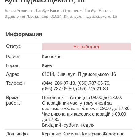
вул. Підвисоцького, 16
Банки Украины
→
Глобус Банк
→
Отделения Глобус Банк
→
Відділення №6, м. Київ, 01014, Київ, вул. Підвисоцького, 16
Информация
Статус
Не работает
Регион
Киевская
Город
Киев
Адрес
01014, Київ, вул. Підвисоцького, 16
Телефон
(044), 286-97-13, (056),787-05-79,
(056),787-05-80, (056),745-21-80
Время
Понеділок – п’ятниця з 09.00 до 18.00.
работы
Операційний час, у тому числі за
системою «Клієнт-Банк». з 09.00 до 17.30.
Час виконання касових операцій з 09.00
до 17.30.
Вихідний -cубота, неділя
Доп. инфо
Керівник: Климова Катерина Федорівна