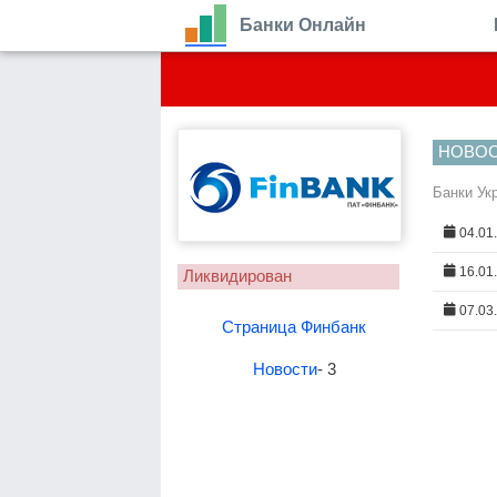
Банки Онлайн
НОВО
Банки Ук
04.01
16.01
Ликвидирован
07.03
Страница Финбанк
Новости
- 3