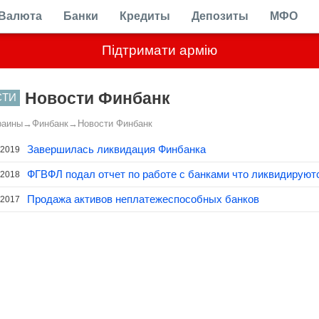
Валюта
Банки
Кредиты
Депозиты
МФО
Підтримати армію
Новости Финбанк
СТИ
раины
→
Финбанк
→
Новости Финбанк
Завершилась ликвидация Финбанка
.2019
ФГВФЛ подал отчет по работе с банками что ликвидируют
.2018
Продажа активов неплатежеспособных банков
.2017