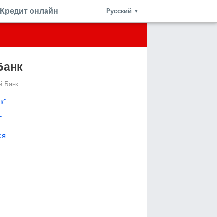
Кредит онлайн
Русский
▼
Банк
й Банк
к"
"
ся