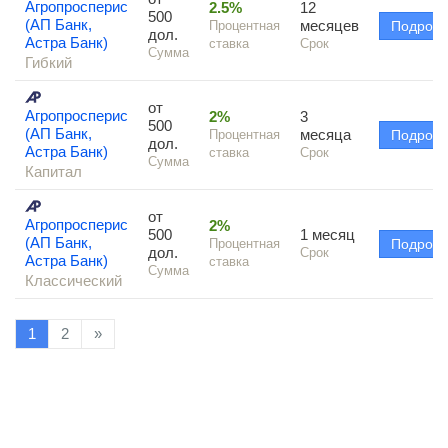
Агропросперис
2.5%
12
500
(АП Банк,
месяцев
Процентная
Подроб
дол.
Астра Банк)
ставка
Срок
Сумма
Гибкий
от
Агропросперис
2%
3
500
(АП Банк,
месяца
Процентная
Подроб
дол.
Астра Банк)
ставка
Срок
Сумма
Капитал
от
Агропросперис
2%
500
1 месяц
(АП Банк,
Процентная
Подроб
дол.
Срок
Астра Банк)
ставка
Сумма
Классический
1
2
»