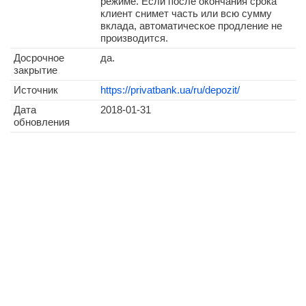
режиме. Если после окончания срока
клиент снимет часть или всю сумму
вклада, автоматическое продление не
производится.
Досрочное
да.
закрытие
Источник
https://privatbank.ua/ru/depozit/
Дата
2018-01-31
обновления