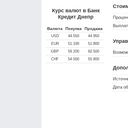
Стоим
Курс валют в Банк
Кредит Днепр
Процен
Выплат
Валюта
Покупка
Продажа
USD
44.550
44.950
Управ
EUR
51.100
51.800
GBP
59.200
60.500
Возмож
CHF
54.500
55.800
Допо
Источн
Дата о