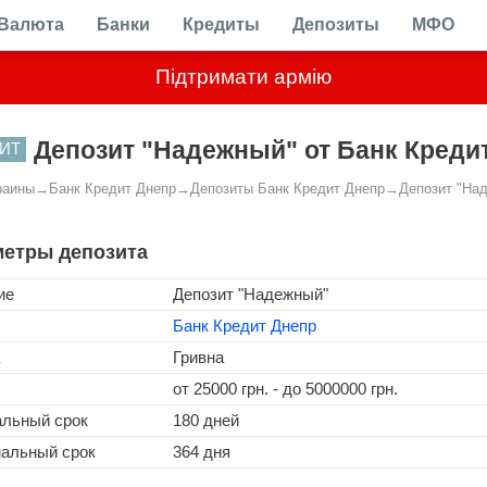
Валюта
Банки
Кредиты
Депозиты
МФО
Підтримати армію
Депозит "Надежный" от Банк Креди
ИТ
раины
→
Банк Кредит Днепр
→
Депозиты Банк Кредит Днепр
→
Депозит "На
етры депозита
ие
Депозит "Надежный"
Банк Кредит Днепр
Гривна
от 25000 грн. - до 5000000 грн.
льный срок
180 дней
альный срок
364 дня