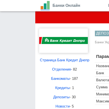
Банки Онлайн
ДЕПОЗ
Банки Ук
Парам
Страница Банк Кредит Днепр
Назван
Отделения
- 82
Банк
Банкоматы
- 187
Валюта
Сумма
Кредиты
- 1
Минима
Депозиты
- 30
Максим
Новости
- 5