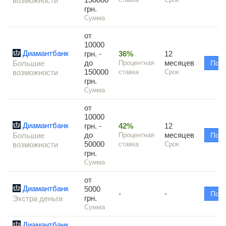
возможности
грн.
Сумма
от
10000
Диамантбанк
грн. -
36%
12
до
месяцев
Большие
Процентная
Под
150000
возможности
ставка
Срок
грн.
Сумма
от
10000
Диамантбанк
грн. -
42%
12
до
месяцев
Большие
Процентная
Под
50000
возможности
ставка
Срок
грн.
Сумма
от
Диамантбанк
5000
-
-
Под
грн.
Экстра деньги
Сумма
Диамантбанк