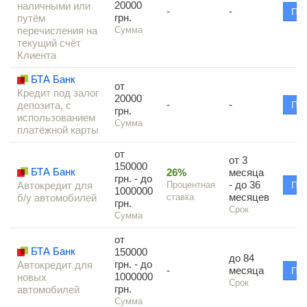
20000
наличными или
-
-
По
грн.
путём
перечисления на
Сумма
текущий счёт
Клиента
БТА Банк
от
Кредит под залог
20000
-
-
депозита, с
По
грн.
использованием
Сумма
платёжной карты
от
от 3
150000
БТА Банк
26%
месяца
грн. - до
- до 36
Автокредит для
Процентная
По
1000000
месяцев
б/у автомобилей
ставка
грн.
Срок
Сумма
от
БТА Банк
150000
до 84
грн. - до
Автокредит для
-
месяца
По
1000000
новых
Срок
грн.
автомобилей
Сумма