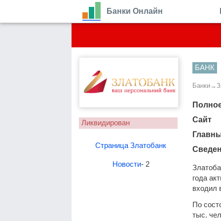
Банки Онлайн
БАНК
Банки
→
З
Полное
Сайт
Ликвидирован
Главн
Страница Златобанк
Сведен
Новости
- 2
Златоба
года ак
входил 
По сост
тыс. че