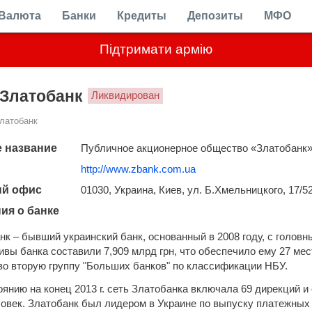
Валюта
Банки
Кредиты
Депозиты
МФО
Підтримати армію
Златобанк
Ликвидирован
латобанк
 название
Публичное акционерное общество «Златобанк
http://www.zbank.com.ua
ый офис
01030, Украина, Киев, ул. Б.Хмельницкого, 17/5
ия о банке
нк – бывший украинский банк, основанный в 2008 году, с головн
тивы банка составили 7,909 млрд грн, что обеспечило ему 27 ме
во вторую группу "Больших банков" по классификации НБУ.
оянию на конец 2013 г. сеть Златобанка включала 69 дирекций и
ловек. Златобанк был лидером в Украине по выпуску платежных 