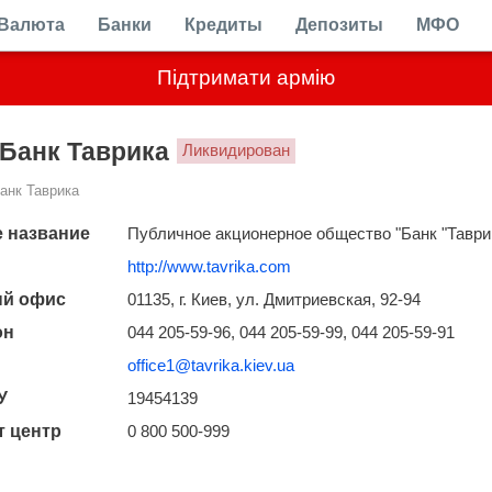
Валюта
Банки
Кредиты
Депозиты
МФО
Підтримати армію
Банк Таврика
Ликвидирован
анк Таврика
 название
Публичное акционерное общество "Банк "Таври
http://www.tavrika.com
ый офис
01135, г. Киев, ул. Дмитриевская, 92-94
он
044 205-59-96, 044 205-59-99, 044 205-59-91
office1@tavrika.kiev.ua
У
19454139
т центр
0 800 500-999