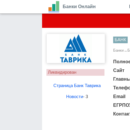
Банки Онлайн
БАНК
Банки
→
Б
Полное
Сайт
Ликвидирован
Главн
Страница Банк Таврика
Телеф
Новости
- 3
Email
ЕГРПО
Контак