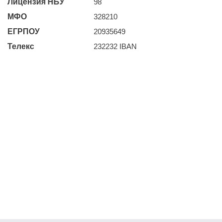
Лицензия НБУ
98
МФО
328210
ЕГРПОУ
20935649
Телекс
232232 IBAN