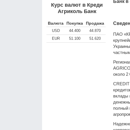
Банк в
Курс валют в Креди
Агриколь Банк
Валюта
Покупка
Продажа
Сведен
USD
44.400
44.870
ПАО «КР
EUR
51.100
51.620
крупней
Украины
частным
Региона
AGRICOL
около 2
CREDIT 
кредито
вклады 
денежны
полный 
агропро
Надежно
корпора