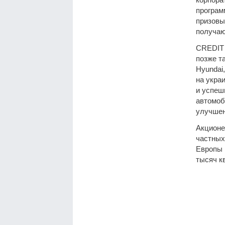
програм
призовы
получаю
CREDIT 
позже та
Hyundai
на укра
и успеш
автомоб
улучшен
Акционе
частных
Европы 
тысяч к