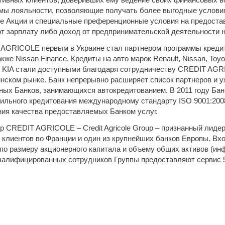
мы лояльности, позволяющие получать более выгодные условия
е Акции и специальные преференционные условия на предостав
т зарплату либо доход от предпринимательской деятельности 
AGRICOLE первым в Украине стал партнером программы кредито
кже Nissan Finance. Кредиты на авто марок Renault, Nissan, Toyo
, KIA стали доступными благодаря сотрудничеству CREDIT AGR
инском рынке. Банк непрерывно расширяет список партнеров и у
ных Банков, занимающихся автокредитованием. В 2011 году Бан
ильного кредитования международному стандарту ISO 9001:2008
ия качества предоставляемых Банком услуг.
р CREDIT AGRICOLE – Credit Agricole Group – признанный лидер
 клиентов во Франции и один из крупнейших банков Европы. Вх
по размеру акционерного капитала и объему общих активов (инфо
валифицированных сотрудников Группы предоставляют сервис 51