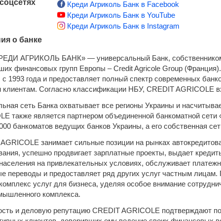
 соцсетях
Креди Агриколь Банк в Facebook
Креди Агриколь Банк в YouTube
Креди Агриколь Банк в Instagram
ия о банке
ЕДИ АГРИКОЛЬ БАНК» — универсальный Банк, собственником 
ших финансовых групп Европы – Credit Agricole Group (Франция)
 с 1993 года и предоставляет полный спектр современных банк
 клиентам. Согласно классификации НБУ, CREDIT AGRICOLE вхо
льная сеть Банка охватывает все регионы Украины и насчитыва
E также является партнером объединенной банкоматной сети 
 000 банкоматов ведущих банков Украины, а его собственная се
AGRICOLE занимает сильные позиции на рынках автокредитова
вания, успешно продвигает зарплатные проекты, выдает кредит
населения на привлекательных условиях, обслуживает платежн
е переводы и предоставляет ряд других услуг частным лицам. 
комплекс услуг для бизнеса, уделяя особое внимание сотрудни
мышленного комплекса.
сть и деловую репутацию CREDIT AGRICOLE подтверждают поч
тивных клиентов, доверивших ему ведение своих финансовых в