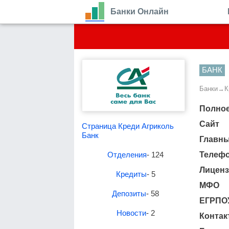
Банки Онлайн
БАНК
Банки
→
К
Полное
Сайт
Страница Креди Агриколь
Банк
Главн
Отделения
- 124
Телеф
Лиценз
Кредиты
- 5
МФО
Депозиты
- 58
ЕГРПО
Новости
- 2
Контак