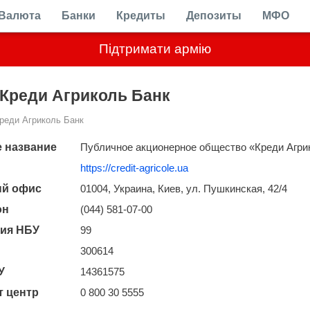
Валюта
Банки
Кредиты
Депозиты
МФО
Підтримати армію
Креди Агриколь Банк
реди Агриколь Банк
 название
Публичное акционерное общество «Креди Агри
https://credit-agricole.ua
ый офис
01004, Украина, Киев, ул. Пушкинская, 42/4
он
(044) 581-07-00
ия НБУ
99
300614
У
14361575
т центр
0 800 30 5555