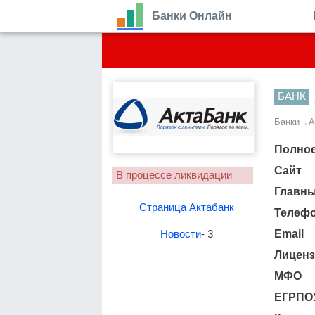
Банки Онлайн
БАНК
Банки
→
А
Полное
Сайт
В процессе ликвидации
Главн
Страница Актабанк
Телеф
Новости
- 3
Email
Лиценз
МФО
ЕГРПО