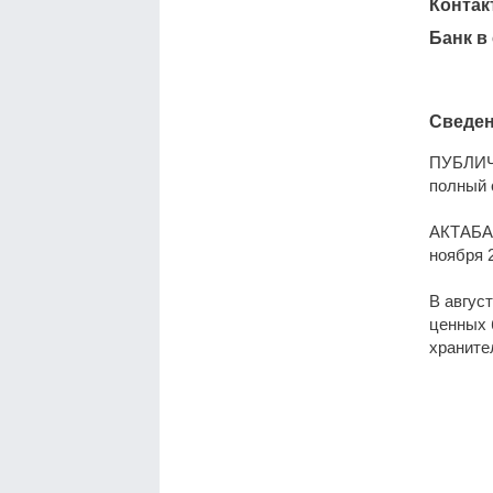
Контак
Банк в
Сведен
ПУБЛИЧ
полный 
АКТАБАН
ноября 2
В авгус
ценных 
храните