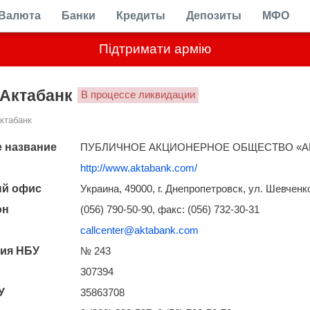
Валюта
Банки
Кредиты
Депозиты
МФО
Підтримати армію
Актабанк
В процессе ликвидации
ктабанк
 название
ПУБЛИЧНОЕ АКЦИОНЕРНОЕ ОБЩЕСТВО «А
http://www.aktabank.com/
ый офис
Украина, 49000, г. Днепропетровск, ул. Шевченко
он
(056) 790-50-90, факс: (056) 732-30-31
callcenter@aktabank.com
ия НБУ
№ 243
307394
У
35863708