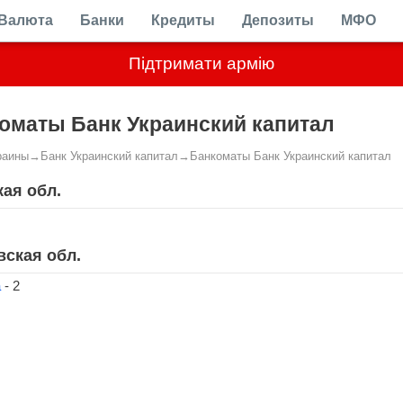
Валюта
Банки
Кредиты
Депозиты
МФО
Підтримати армію
оматы Банк Украинский капитал
раины
→
Банк Украинский капитал
→
Банкоматы Банк Украинский капитал
кая обл.
вская обл.
а
- 2