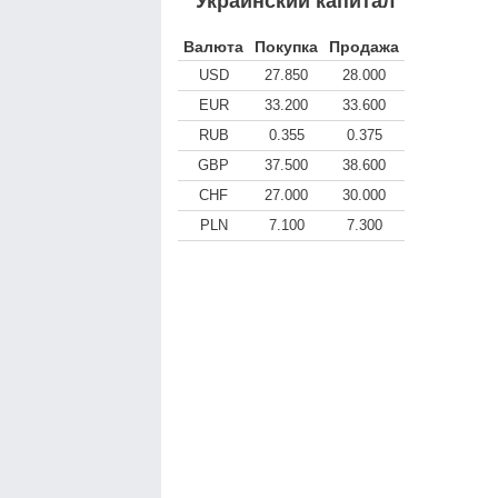
Украинский капитал
Валюта
Покупка
Продажа
USD
27.850
28.000
EUR
33.200
33.600
RUB
0.355
0.375
GBP
37.500
38.600
CHF
27.000
30.000
PLN
7.100
7.300