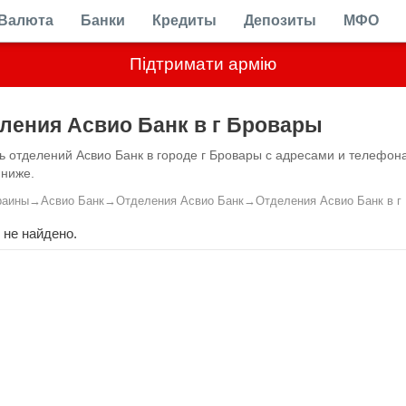
Валюта
Банки
Кредиты
Депозиты
МФО
Підтримати армію
ления Асвио Банк в г Бровары
ь отделений Асвио Банк в городе г Бровары с адресами и телефон
 ниже.
раины
→
Асвио Банк
→
Отделения Асвио Банк
→
Отделения Асвио Банк в г
 не найдено.