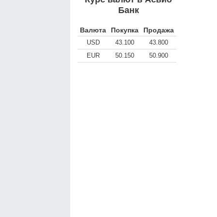
Банк
Валюта
Покупка
Продажа
USD
43.100
43.800
EUR
50.150
50.900