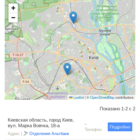
+
−
Leaflet
|
©
OpenStreetMap
contributors
Показано 1-2 с 2
Киевская область, город Киев,
-
вул. Марка Вовчка, 18-а
Подробно
Телефон
Адрес |
Отделения Альтбанк