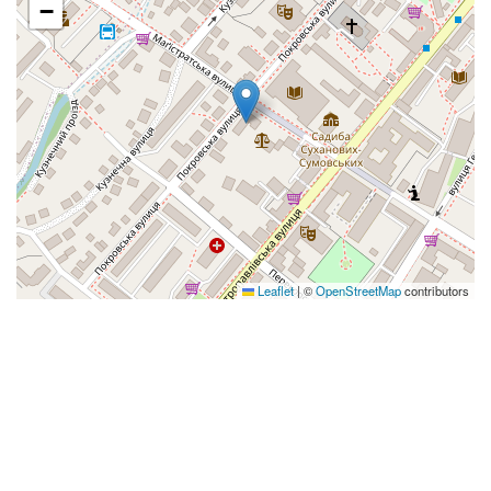
−
Leaflet
|
©
OpenStreetMap
contributors