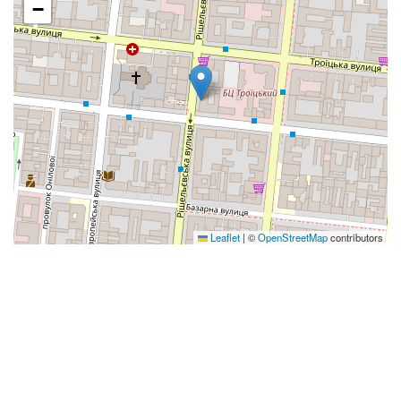
−
Leaflet
|
©
OpenStreetMap
contributors