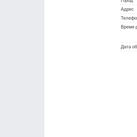
Город
Адрес
Телефо
Время 
Дата о