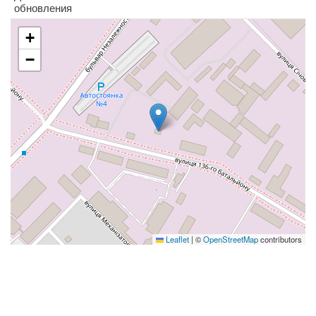
обновления
+
−
Leaflet
|
©
OpenStreetMap
contributors