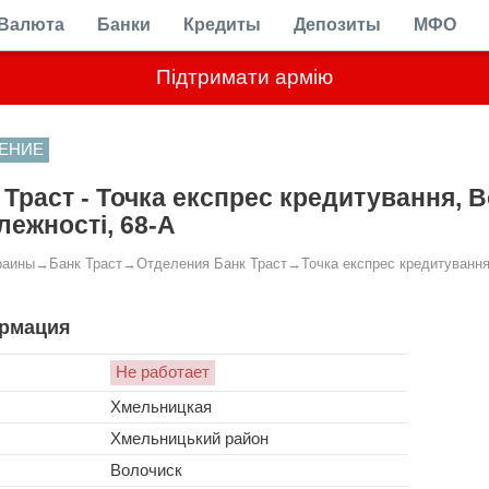
Валюта
Банки
Кредиты
Депозиты
МФО
Підтримати армію
ЕНИЕ
 Траст - Точка експрес кредитування, В
лежності, 68-А
раины
→
Банк Траст
→
Отделения Банк Траст
→
Точка експрес кредитування
рмация
Не работает
Хмельницкая
Хмельницький район
Волочиск