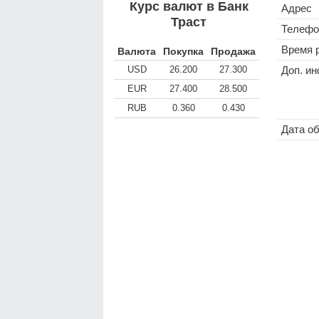
Курс валют в Банк
Адрес
Траст
Телефо
Время 
Валюта
Покупка
Продажа
USD
26.200
27.300
Доп. и
EUR
27.400
28.500
RUB
0.360
0.430
Дата о