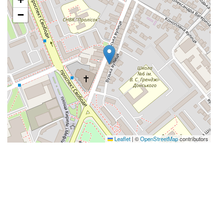
−
Leaflet
|
©
OpenStreetMap
contributors