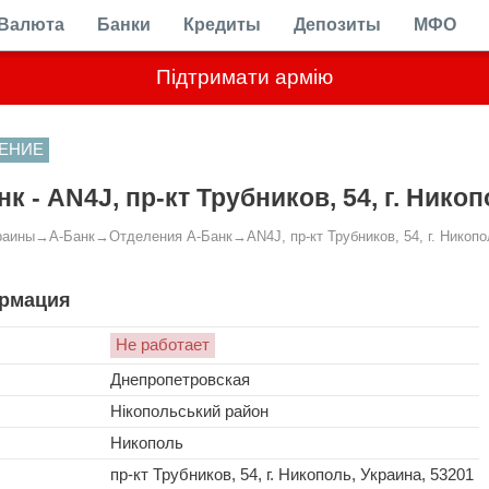
Валюта
Банки
Кредиты
Депозиты
МФО
Підтримати армію
ЕНИЕ
к - AN4J, пр-кт Трубников, 54, г. Нико
раины
→
А-Банк
→
Отделения А-Банк
→
AN4J, пр-кт Трубников, 54, г. Никоп
рмация
Не работает
Днепропетровская
Нікопольський район
Никополь
пр-кт Трубников, 54, г. Никополь, Украина, 53201