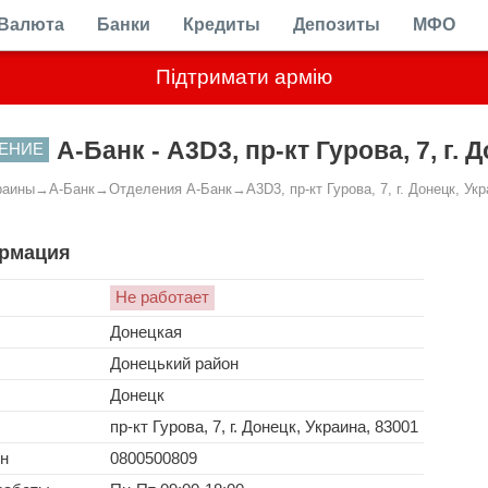
Валюта
Банки
Кредиты
Депозиты
МФО
Підтримати армію
А-Банк - A3D3, пр-кт Гурова, 7, г. 
ЕНИЕ
раины
→
А-Банк
→
Отделения А-Банк
→
A3D3, пр-кт Гурова, 7, г. Донецк, Ук
рмация
Не работает
Донецкая
Донецький район
Донецк
пр-кт Гурова, 7, г. Донецк, Украина, 83001
н
0800500809