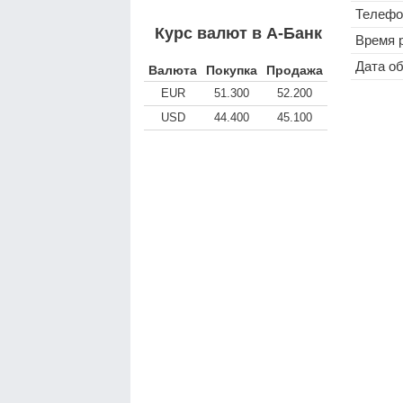
Телефо
Курс валют в А-Банк
Время 
Дата о
Валюта
Покупка
Продажа
EUR
51.300
52.200
USD
44.400
45.100