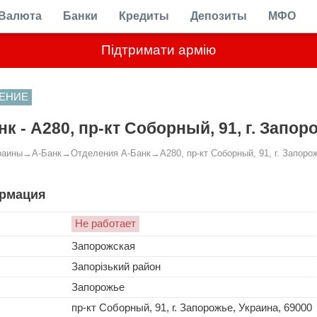
Валюта
Банки
Кредиты
Депозиты
МФО
Підтримати армію
ЕНИЕ
нк - A280, пр-кт Соборный, 91, г. Запор
раины
→
А-Банк
→
Отделения А-Банк
→
A280, пр-кт Соборный, 91, г. Запоро
рмация
Не работает
Запорожская
Запорізький район
Запорожье
пр-кт Соборный, 91, г. Запорожье, Украина, 69000