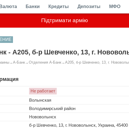
Валюта
Банки
Кредиты
Депозиты
МФО
Підтримати армію
ЕНИЕ
нк - A205, б-р Шевченко, 13, г. Нововол
раины
→
А-Банк
→
Отделения А-Банк
→
A205, б-р Шевченко, 13, г. Нововолы
рмация
Не работает
Волынская
Володимирський район
Нововолынск
б-р Шевченко, 13, г. Нововолынск, Украина, 45400