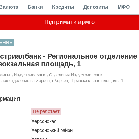
Валюта
Банки
Кредиты
Депозиты
МФО
Підтримати армію
ЕНИЕ
стриалбанк - Региональное отделение в
окзальная площадь, 1
раины
→
Индустриалбанк
→
Отделения Индустриалбанк
→
ьное отделение в г.Херсон, г.Херсон, Привокзальная площадь, 1
рмация
Не работает
Херсонская
Херсонський район