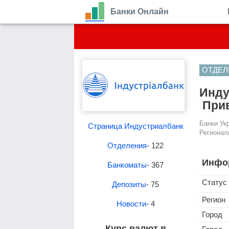
Банки Онлайн
ОТДЕЛ
Инду
Прив
Банки Ук
Страница Индустриалбанк
Регионал
Отделения
- 122
Инфо
Банкоматы
- 367
Статус
Депозиты
- 75
Регион
Новости
- 4
Город
Курс валют в