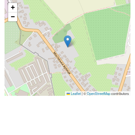
+
−
Leaflet
|
©
OpenStreetMap
contributors