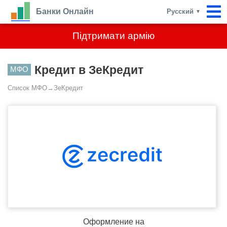
Банки Онлайн
Русский
▼
Підтримати армію
Кредит в ЗеКредит
МФО
Список МФО
→
ЗеКредит
Оформление на