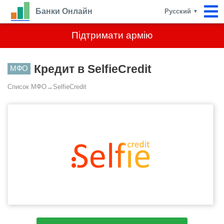
Банки Онлайн
Русский
▼
Підтримати армію
Кредит в SelfieCredit
МФО
Список МФО
→
SelfieCredit