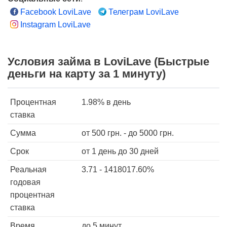
Facebook LoviLave
Телеграм LoviLave
Instagram LoviLave
Условия займа в LoviLave (Быстрые
деньги на карту за 1 минуту)
Процентная
1.98%
в день
ставка
Сумма
от
500
грн. - до
5000
грн.
Срок
от 1 день
до 30 дней
Реальная
3.71 - 1418017.60%
годовая
процентная
ставка
Время
до 5 минут