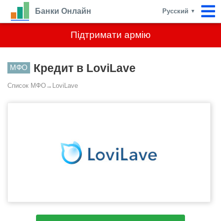
Банки Онлайн
Русский
▼
Підтримати армію
Кредит в LoviLave
МФО
Список МФО
→
LoviLave