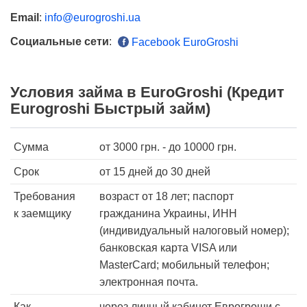
Email
:
info@eurogroshi.ua
Социальные сети
:
Facebook EuroGroshi
Условия займа в EuroGroshi (Кредит
Eurogroshi Быстрый займ)
Сумма
от
3000
грн. - до
10000
грн.
Срок
от 15 дней
до 30 дней
Требования
возраст от 18 лет; паспорт
к заемщику
гражданина Украины, ИНН
(индивидуальный налоговый номер);
банковская карта VISA или
MasterCard; мобильный телефон;
электронная почта.
Как
через личный кабинет Еврогроши с