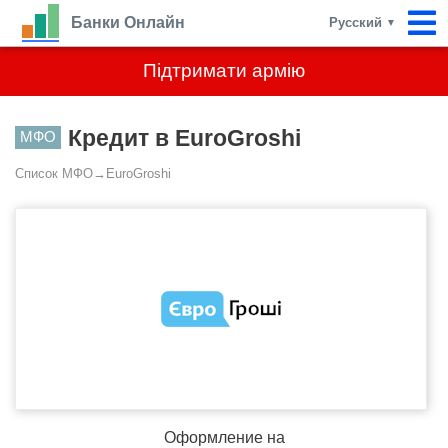
Банки Онлайн
Русский
▼
Підтримати армію
Кредит в EuroGroshi
МФО
Список МФО
→
EuroGroshi
Оформление на