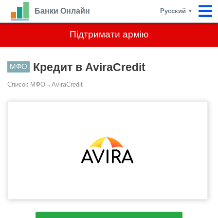
Банки Онлайн
Русский
▼
Підтримати армію
Кредит в AviraCredit
МФО
Список МФО
→
AviraCredit