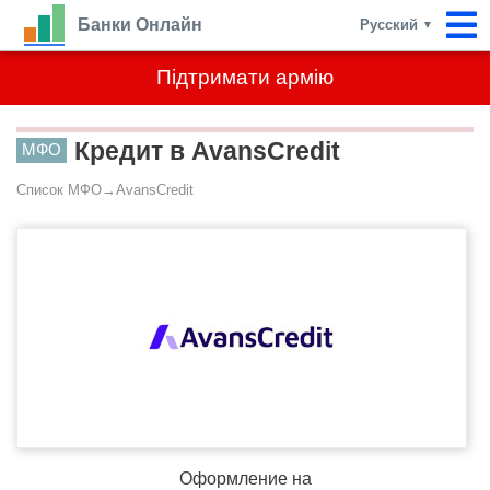
Банки Онлайн
Русский
▼
Підтримати армію
Кредит в AvansCredit
МФО
Список МФО
→
AvansCredit
Оформление на