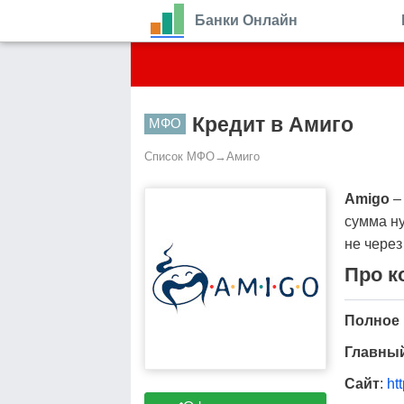
Банки Онлайн
Кредит в Амиго
МФО
Список МФО
→
Амиго
Amigo
– 
сумма ну
не через
Про к
Полное 
Главны
Сайт
:
ht