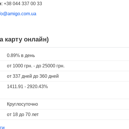
н
:
+38 044 337 00 33
nfo@amigo.com.ua
а карту онлайн)
0.89%
в день
от
1000
грн. - до
25000
грн.
от 337 дней
до 360 дней
1411.91 - 2920.43%
Круглосуточно
от 18 до 70 лет
ги