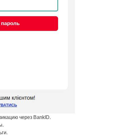
фикацию через BankID.
ы.
ьги.