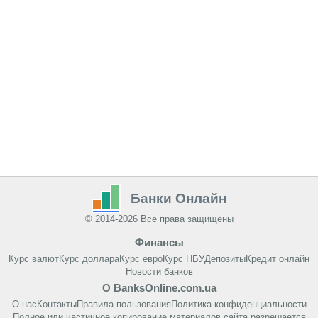
Банки Онлайн
© 2014-2026 Все права защищены
Финансы
Курс валют
Курс доллара
Курс евро
Курс НБУ
Депозиты
Кредит онлайн
Новости банков
О BanksOnline.com.ua
О нас
Контакты
Правила пользования
Политика конфиденциальности
Полное или частичное копирование материалов сайта разрешается