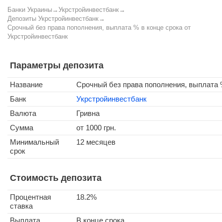
Банки Украины
→
Укрстройинвестбанк
→
Депозиты Укрстройинвестбанк
→
Срочный без права пополнения, выплата % в конце срока от
Укрстройинвестбанк
Параметры депозита
Название
Срочный без права пополнения, выплата 
Банк
Укрстройинвестбанк
Валюта
Гривна
Сумма
от 1000 грн.
Минимальный
12 месяцев
срок
Стоимость депозита
Процентная
18.2%
ставка
Выплата
В конце срока