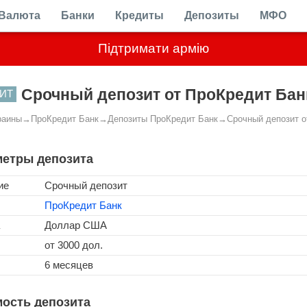
Валюта
Банки
Кредиты
Депозиты
МФО
Підтримати армію
Срочный депозит от ПроКредит Бан
ИТ
раины
→
ПроКредит Банк
→
Депозиты ПроКредит Банк
→
Срочный депозит о
етры депозита
ие
Срочный депозит
ПроКредит Банк
Доллар США
от 3000 дол.
6 месяцев
ость депозита