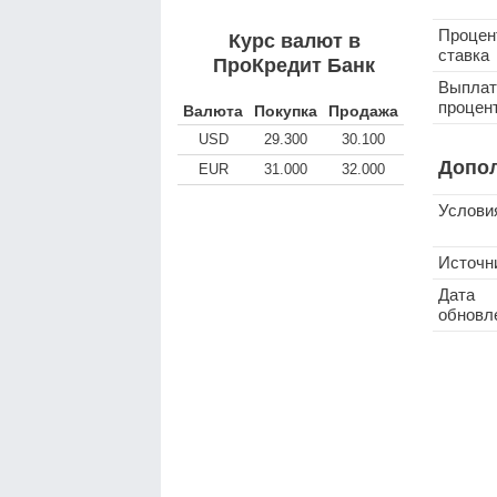
Процен
Курс валют в
ставка
ПроКредит Банк
Выплат
процен
Валюта
Покупка
Продажа
USD
29.300
30.100
Допо
EUR
31.000
32.000
Услови
Источн
Дата
обновл