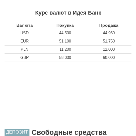
Курс валют в Идея Банк
Валюта
Покупка
Продажа
USD
44.500
44.950
EUR
51.100
51.750
PLN
11.200
12.000
GBP
58.000
60.000
Свободные средства
ДЕПОЗИТ