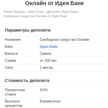
Онлайн от Идея Банк
Банки Украины
→
Идея Банк
→
Депозиты Идея Банк
→
Свободные средства Онлайн от Идея Банк
Параметры депозита
Название
Свободные средства Онлайн
Банк
Идея Банк
Валюта
Гривна
Сумма
от 100 грн.
Срок
1 месяц
Стоимость депозита
Процентная
9.5%
ставка
Выплата
Ежемесячно
процентов