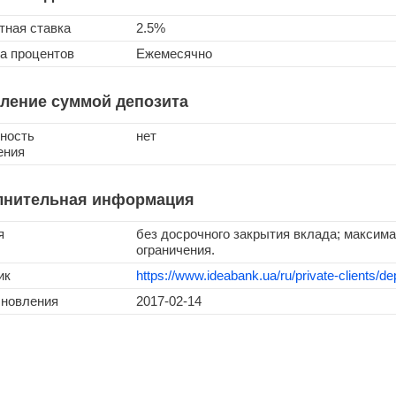
тная ставка
2.5%
а процентов
Ежемесячно
ление суммой депозита
ность
нет
ения
лнительная информация
я
без досрочного закрытия вклада; максима
ограничения.
ик
https://www.ideabank.ua/ru/private-clients/dep
бновления
2017-02-14