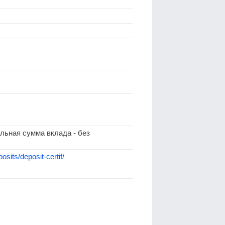
льная сумма вклада - без
osits/deposit-certif/