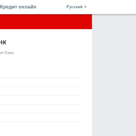
Кредит онлайн
Русский
▼
нк
ея Банк