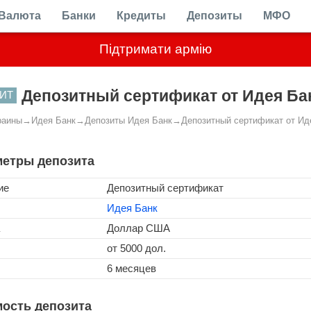
Валюта
Банки
Кредиты
Депозиты
МФО
Підтримати армію
Депозитный сертификат от Идея Ба
ИТ
раины
→
Идея Банк
→
Депозиты Идея Банк
→
Депозитный сертификат от Ид
етры депозита
ие
Депозитный сертификат
Идея Банк
Доллар США
от 5000 дол.
6 месяцев
ость депозита