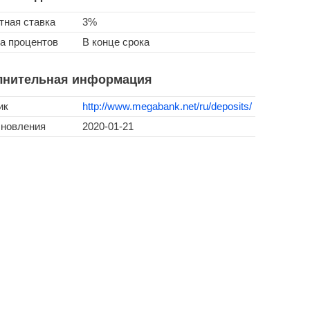
тная ставка
3%
а процентов
В конце срока
лнительная информация
ик
http://www.megabank.net/ru/deposits/
бновления
2020-01-21