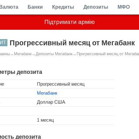
Валюта
Банки
Кредиты
Депозиты
МФО
Підтримати армію
Прогрессивный месяц от Мегабанк
ИТ
раины
→
Мегабанк
→
Депозиты Мегабанк
→
Прогрессивный месяц от Мегаба
етры депозита
ие
Прогрессивный месяц
Мегабанк
Доллар США
1 месяц
ость депозита