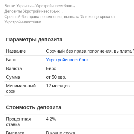
Банки Украины
→
Укрстройинвестбанк
→
Депозиты Укрстройинвестбанк
→
Срочный без права пополнения, выплата % в конце срока от
Укрстройинвестбанк
Параметры депозита
Название
Срочный без права пополнения, выплата 
Банк
Укрстройинвестбанк
Валюта
Евро
Сумма
от 50 евр.
Минимальный
12 месяцев
срок
Стоимость депозита
Процентная
4.2%
ставка
Выплата
В конце срока