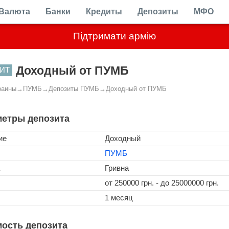
Валюта
Банки
Кредиты
Депозиты
МФО
Підтримати армію
Доходный от ПУМБ
ИТ
раины
→
ПУМБ
→
Депозиты ПУМБ
→
Доходный от ПУМБ
етры депозита
ие
Доходный
ПУМБ
Гривна
от 250000 грн. - до 25000000 грн.
1 месяц
ость депозита