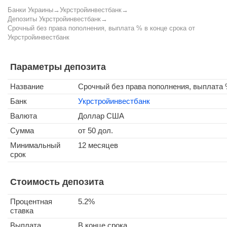
Банки Украины
→
Укрстройинвестбанк
→
Депозиты Укрстройинвестбанк
→
Срочный без права пополнения, выплата % в конце срока от
Укрстройинвестбанк
Параметры депозита
Название
Срочный без права пополнения, выплата 
Банк
Укрстройинвестбанк
Валюта
Доллар США
Сумма
от 50 дол.
Минимальный
12 месяцев
срок
Стоимость депозита
Процентная
5.2%
ставка
Выплата
В конце срока