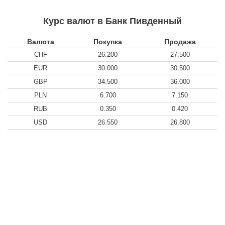
Курс валют в Банк Пивденный
Валюта
Покупка
Продажа
CHF
26.200
27.500
EUR
30.000
30.500
GBP
34.500
36.000
PLN
6.700
7.150
RUB
0.350
0.420
USD
26.550
26.800