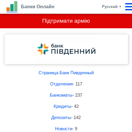
Банки Онлайн
Русский
▼
Підтримати армію
Страница Банк Пивденный
Отделения
- 117
Банкоматы
- 237
Кредиты
- 42
Депозиты
- 142
Новости
- 9