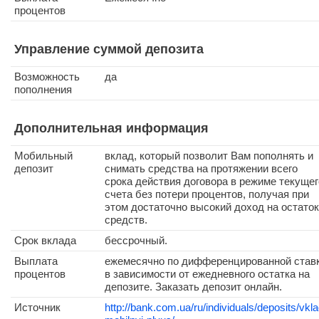
процентов
Управление суммой депозита
Возможность
да
пополнения
Дополнительная информация
Мобильный
вклад, который позволит Вам пополнять и
депозит
снимать средства на протяжении всего
срока действия договора в режиме текущег
счета без потери процентов, получая при
этом достаточно высокий доход на остаток
средств.
Срок вклада
бессрочный.
Выплата
ежемесячно по дифференцированной став
процентов
в зависимости от ежедневного остатка на
депозите. Заказать депозит онлайн.
Источник
http://bank.com.ua/ru/individuals/deposits/vkla