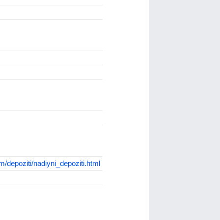
m/depoziti/nadiyni_depoziti.html