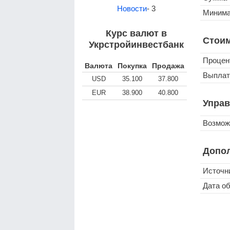
Новости
- 3
Минима
Курс валют в
Стоим
Укрстройинвестбанк
Процен
Валюта
Покупка
Продажа
Выплат
USD
35.100
37.800
EUR
38.900
40.800
Управ
Возмож
Допо
Источн
Дата о