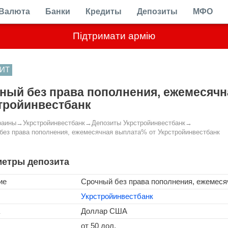
Валюта
Банки
Кредиты
Депозиты
МФО
Підтримати армію
ИТ
ный без права пополнения, ежемесячн
тройинвестбанк
раины
→
Укрстройинвестбанк
→
Депозиты Укрстройинвестбанк
→
без права пополнения, ежемесячная выплата% от Укрстройинвестбанк
етры депозита
ие
Срочный без права пополнения, ежемес
Укрстройинвестбанк
Доллар США
от 50 дол.