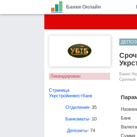
Банки Онлайн
ДЕПОЗ
Сроч
Укрс
Банки Ук
Ликвидирован
Срочный 
Страница
Укрстройинвестбанк
Парам
Отделения
- 35
Назван
Банк
Банкоматы
- 10
Валюта
Депозиты
- 74
Сумма